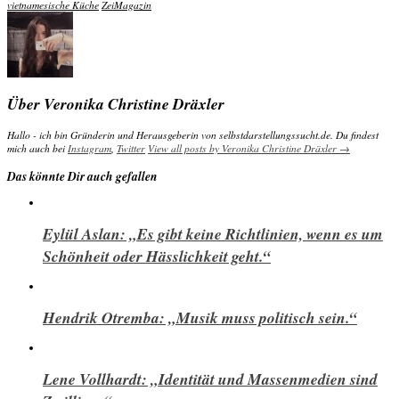
vietnamesische Küche
ZeiMagazin
Über Veronika Christine Dräxler
Hallo - ich bin Gründerin und Herausgeberin von selbstdarstellungssucht.de. Du findest
mich auch bei
Instagram
,
Twitter
View all posts by Veronika Christine Dräxler
→
Das könnte Dir auch gefallen
Eylül Aslan: „Es gibt keine Richtlinien, wenn es um
Schönheit oder Hässlichkeit geht.“
Hendrik Otremba: „Musik muss politisch sein.“
Lene Vollhardt: „Identität und Massenmedien sind