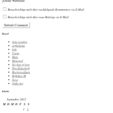
Benachrichtige mich über nachfolgende Kommentare via E-Mail.
Benachrichtige mich über neue Beiträge via E-Mail.
Blogroll
Arte creative
artfucksme
bpb
Carta
Hate.
Monopol
No fear of pop
Pop-Zeitschrift
Reciprocalturn
Reflektor M
Sova
Spike Art
Kalender
September 2012
M
D
M
D
F
S
S
1
2