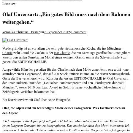
navigation
Interview
Olaf Unverzart: „Ein gutes Bild muss nach dem Rahmen
weitergehen.“
Veronika Christine Dräxler
am
2. September 2012
/
1 comment
Vordergründig ist es vor allem die sehr gute vietnamesische Küche, die ins Münchner
Charlie
zieht – und die Cocktails der
Bar.Charlie
, die nur Samstags geöffnet hat. Jetzt gibt es
jeweils den ersten Samstag im Monat einen weiteren Grund, um in die Schyrenstraße 8 zu
gehen: die EDITIONCHARLIE.
Ausgewählte Künstler gestalten für das Charlie nach dem Motto „one item . one artist . one
saturday“ einen Gegenstand, der auf 200 Stück limitiert ist und an die ersten Samstagabend-
Gäste der Bar verschenkt wird. Künstler der ersten EDITIONCHARLIE ist
Olaf Unverzart
,
der unter anderem 2009 den „Deutschen Fotobuchpreis“ und den „Förderpreis der Stadt
München“, sowie 2010 den Lead Award in Gold für seine wöchentliche Fotokolumne im
ZeitMagazin verliehen bekommen hat.
Ein Kurzinterview mit Olaf über seine Fotografie.
Olaf, die Alpen sind ein beständiges Motiv deiner Fotografien. Was fasziniert dich an
den Alpen?
Ich fotografiere die Alpen jetzt seit gut acht Jahren. Mich interessiert es, ein Motiv über
einen längeren Zeitraum hin zu fotografieren. Das macht für mich das Motiv intensiver. Ich
sehe diese Arbeiten als Dokumentation – meine Position in den Bergen ist eine fotografische