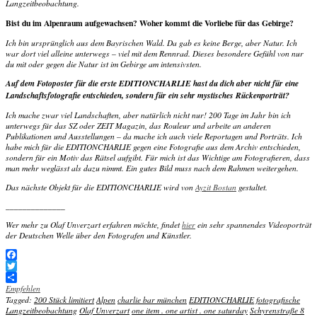
Langzeitbeobachtung.
Bist du im Alpenraum aufgewachsen? Woher kommt die Vorliebe für das Gebirge?
Ich bin ursprünglich aus dem Bayrischen Wald. Da gab es keine Berge, aber Natur. Ich
war dort viel alleine unterwegs – viel mit dem Rennrad. Dieses besondere Gefühl von nur
du mit oder gegen die Natur ist im Gebirge am intensivsten.
Auf dem Fotoposter für die erste EDITIONCHARLIE hast du dich aber nicht für eine
Landschaftsfotografie entschieden, sondern für ein sehr mystisches Rückenporträt?
Ich mache zwar viel Landschaften, aber natürlich nicht nur! 200 Tage im Jahr bin ich
unterwegs für das SZ oder ZEIT Magazin, das Rouleur und arbeite an anderen
Publikationen und Ausstellungen – da mache ich auch viele Reportagen und Porträts. Ich
habe mich für die EDITIONCHARLIE gegen eine Fotografie aus dem Archiv entschieden,
sondern für ein Motiv das Rätsel aufgibt. Für mich ist das Wichtige am Fotografieren, dass
man mehr weglässt als dazu nimmt. Ein gutes Bild muss nach dem Rahmen weitergehen.
Das nächste Objekt für die EDITIONCHARLIE wird von
Ayzit Bostan
gestaltet.
______________
Wer mehr zu Olaf Unverzart erfahren möchte, findet
hier
ein sehr spannendes Videoporträt
der Deutschen Welle über den Fotografen und Künstler.
Facebook
Twitter
Empfehlen
Tagged:
200 Stück limitiert
Alpen
charlie bar münchen
EDITIONCHARLIE
fotografische
Langzeitbeobachtung
Olaf Unverzart
one item . one artist . one saturday
Schyrenstraße 8