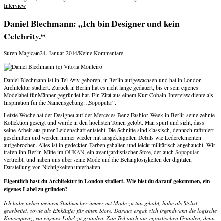
navigation
Interview
Daniel Blechmann: „Ich bin Designer und kein
Celebrity.“
Suren Magic
am
24. Januar 2014
/
Keine Kommentare
Daniel Blechmann ist in Tel Aviv geboren, in Berlin aufgewachsen und hat in London
Architektur studiert. Zurück in Berlin hat es nicht lange gedauert, bis er sein eigenes
Modelabel für Männer gegründet hat. Ein Zitat aus einem Kurt Cobain-Interview diente als
Inspiration für die Namensgebung: „Sopopular“.
Letzte Woche hat der Designer auf der Mercedes Benz Fashion Week in Berlin seine zehnte
Kollektion gezeigt und wurde in den höchsten Tönen gelobt. Man spürt und sieht, dass
seine Arbeit aus purer Leidenschaft entsteht. Die Schnitte sind klassisch, dennoch raffiniert
geschnitten und werden immer wieder mit ausgeklügelten Details wie Lederelementen
aufgebrochen. Alles ist in gedeckten Farben gehalten und leicht militärisch angehaucht. Wir
trafen ihn Berlin-Mitte im
OUKAN
, ein avantgardistischer Store, der auch
Sopopular
vertreibt, und haben uns über seine Mode und die Belanglosigkeiten der digitalen
Darstellung von Nichtigkeiten unterhalten.
Eigentlich hast du Architektur in London studiert. Wie bist du darauf gekommen, ein
eigenes Label zu gründen?
Ich habe neben meinem Studium her immer mit Mode zu tun gehabt, habe als Stylist
gearbeitet, sowie als Einkäufer für einen Store. Daraus ergab sich irgendwann die logische
Konsequenz, ein eigenes Label zu gründen. Zum Teil auch aus egoistischen Gründen, denn