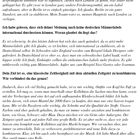
ursprüngliche Intention war es eigentlich, zurück nach London zu gehen, was leider nicht
geklappt hat. Es gibt zwar in London ganz andere Förderungsmittel, um ein Label
aufzubauen, aber in Berlin ist es einfach günstiger. Ich glaube, Berlin ist ein guter
Standort, um sich zu etablieren. Mein Traum wäre es, meinen Hauptsitz nach London zu
verlegen.
Ich habe gelesen, dass sich deiner Meinung nach keine deutschen Männerlabels
international durchsetzen können. Woran glaubst du liegt das?
Es ist schwierig. In den letzten Jahren hat sich das auch geändert, da es jetzt mehr
Männerlabels gibt. Ich glaube, es ist leichter, sich international zu etablieren, als in
Deutschland selbst. In Schweden oder England werden zum Beispiel lokale Designer sehr
gefördert. In Deutschland ist es eher so, dass man ein schwedisches Label kauft, weil es
hipper wirkt. Ich finde, Einkäufer sollten die einheimischen Labels mehr fördern. Es gibt
mittlerweile richtig gute Männerlabels. Außer uns zum Beispiel Sissi Goetze oder Ivanman.
Dein Ziel ist es, eine klassische Zeitlosigkeit mit dem aktuellen Zeitgeist zu kombinieren.
Wie verbindest du das genau?
Dadurch, dass ich viel Styling gemacht habe, ist es mir wichtig, Outfits von Kopf bis Fuß zu
erstellen. Ich mag es, wenn man innerhalb einer Kollektion die Sachen mischen kann, sowie
mit der Vorherigen und eine Art auf sich aufbauenden Kleiderschrank bildet. Ich halte
nichts davon, sich einen Mantel für 2000 Euro zu kaufen, den man nur eine Saison tragen
kann. Mir ist die Passform sehr wichtig, die Schnitte und die Qualität der Stoffe. Unsere
Farben sind eher gedeckt gehalten, da man sie immer wieder anziehen und kombinieren
kann, wie Grau, Schwarz oder Blau. Dazu mischen wir ein Grün oder Aubergine. Der
Zeitgeist spielt auch auf jeden Fall eine große Rolle. Es ist aber nicht so, dass wir jede
Saison eine komplett neue Kollektion auf den Markt bringen. Wir versuchen eher, uns
immer zu entwickeln, Teile zu verbessern, perfektionieren und neue Teile dazu zu
kombinieren. Klar, ich bin auch sehr beeinflusst von der Musik. Ich liebe Musik über alles.
Das spielt immer eine Rolle.