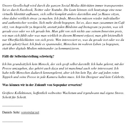
Unsere Gesellschaft wird durch die ganzen Social Media-Aktivitäten immer transparenter.
Sei es durch Facebook, Twitter oder Youtube. Die Leute können sich heutzutage eine neue
virtuelle Identität aufbauen, sich selbst komplett anders darstellen und zu Hause sitzen,
ohne dabei wirklich etwas zu machen. Ich finde, Menschen müssen wieder individueller
und authentischer werden. Sich mehr direkt begegnen. Sei es, dass man zusammen im Café
sitzt, von Angesicht zu Angesicht, anstatt jeden Blödsinn auf Instagram zu posten, was ich
gerade esse oder wo ich gerade bin. Man gibt von sich nichts aus seinem Innersten preis,
wie man sich fühlt oder was man wirklich in diesem Moment erfasst, man gibt letztendlich
nur Oberflächlichkeiten von sich preis. Wen interessiert es, was du gerade isst oder wo du
gerade gekotzt hast. Ich finde es spannender, Menschen im wahren Leben zu begegnen,
statt über digitale Medien miteinander zu kommunizieren.
Fällt dir Selbstdarstellung schwierig?
Ich bin grundsätzlich kein Mensch, der sich groß selbst darstellt. Ich habe gelernt, mit der
Presse umzugehen, das gehört auch dazu und ist manchmal auch sehr interessant. Ich
habe tolle Menschen dadurch kennengelernt, aber ich bin kein Typ, der auf jeden roten
Teppich und seine Fresse in jede Kamera halten muss. Ich bin Designer und kein Celebrity.
Was können wir in der Zukunft von Sopopular erwarten?
Größere Kollektionen, hoffentlich weltweites Wachstum und irgendwann mal eigene Stores.
Schritt für Schritt.
____________
Daniels Seite:
sopopular.net
____________
____________