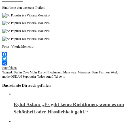
Eindrücke von unserem Treffen:
Fotos: Vitoria Monteiro
Facebook
Twitter
Empfehlen
Tagged:
Berlin
Cole Mohr
Daniel Blechmann
Menswear
Mercedes-Benz Fashion Week
mode
OUKAN
Sopopular
Tadao Andō
Tel Aviv
Das könnte Dir auch gefallen
Eylül Aslan: „Es gibt keine Richtlinien, wenn es um
Schönheit oder Hässlichkeit geht.“