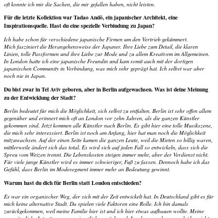
oft konnte ich mir die Sachen, die mir gefallen haben, nicht leisten.
Für die letzte Kollektion war Tadao Andō, ein japanischer Architekt, eine
Inspirationsquelle. Hast du eine spezielle Verbindung zu Japan?
Ich habe schon für verschiedene japanische Firmen um den Vertrieb gekümmert.
Mich fasziniert die Herangehensweise der Japaner. Ihre Liebe zum Detail, die klaren
Linien, tolle Passformen und ihre Liebe zur Mode und zu allem Kreativem im Allgemeinen.
In London hatte ich eine japanische Freundin und kam somit auch mit der dortigen
japanischen Community in Verbindung, was mich sehr geprägt hat. Ich selbst war aber
noch nie in Japan.
Du bist zwar in Tel Aviv geboren, aber in Berlin aufgewachsen. Was ist deine Meinung
zu der Entwicklung der Stadt?
Berlin bedeutet für mich die Möglichkeit, sich selbst zu entfalten. Berlin ist sehr offen allem
gegenüber und erinnert mich oft an London vor zehn Jahren, als die ganzen Künstler
gekommen sind. Jetzt kommen alle Künstler nach Berlin. Es gibt hier eine tolle Musikszene,
die mich sehr interessiert. Berlin ist noch am Anfang, hier hat man noch die Möglichkeit
mitzuwachsen. Auf der einen Seite kamen die ganzen Leute, weil die Mieten so billig waren,
mittlerweile ändert sich das total. Es wird sich auf jeden Fall so entwickeln, dass sich die
Spreu vom Weizen trennt. Die Lebenskosten steigen immer mehr, aber der Verdienst nicht.
Für viele junge Künstler wird es immer schwieriger, Fuß zu fassen. Dennoch habe ich das
Gefühl, dass Berlin im Modesegment immer mehr an Bedeutung gewinnt.
Warum hast du dich für Berlin statt London entschieden?
Es war ein organischer Weg, der sich mit der Zeit entwickelt hat. In Deutschland gibt es für
mich keine alternative Stadt. Da spielen viele Faktoren eine Rolle. Ich bin damals
zurückgekommen, weil meine Familie hier ist und ich hier etwas aufbauen wollte. Meine