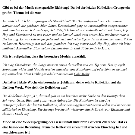
Gibt es bei der Musik eine spezielle Richtung? Da bei der letzten Kollektion Grunge ein
großes Thema bei dir war.
Ja natürlich. Ich bin sozusagen als Streetkid mit Hip Hop aufgewachsen. Das waren
damals noch die goldenen 80er Jahre. Deutschland ging es wirtschaftlich ausgezeichnet
und man hat es auch damals gespürt. Plötzlich kam eine Trendwelle mit Breakdance, Hip
Hop und Skateboard zu uns rüber und so kam ich auch zum ersten Mal mit Streetwear in
Berührung. Es war extrem faszinierend, sich und seine Szene durch Klamotten ausdrücken
zu können. Heutzutage hat sich das geändert. Ich mag immer noch Hip Hop, aber ich liebe
natürlich Alternative. Eine meiner Lieblingsbands sind 30 Seconds to Mars.
Mir ist aufgefallen, dass ihr besondere Models auswählt.
Ich mag Charaktere, die Jungs müssen etwas darstellen und ein Typ sein. Das spiegelt
Sopopular wider und Models werten entweder eine Kollektion auf oder können sie auch
kaputtmachen. Mein Lieblingsmodel ist momentan
Cole Mohr
.
Du hattest letzte Woche ein besonderes Jubiläum, deine zehnte Kollektion auf der
Fashion Week. Wie sieht die Kollektion aus?
Die Kollektion heißt „X“, diesmal gab es ein bisschen mehr Farbe zu den Hauptfarben
Schwarz, Grau, Blau und ganz wenig Aubergine. Die Kollektion ist eine Art
Retroperspektive der letzten Kollektion, aber neu aufgebaut mit neuen Teilen und mit einem
militärischen Einschlag. Die Strenge breche ich wiederum durch Streetwear-Elemente und
kleinen Details auf.
Mode ist eine Widerspiegelung der Gesellschaft und ihrer aktuellen Zustände. Hat es
eine besondere Bedeutung, wenn die Kollektion einen militärischen Einschlag hat und
verschlossener ist?