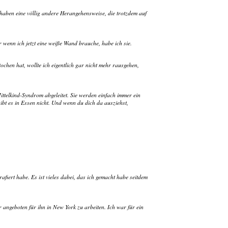
 haben eine völlig andere Herangehensweise, die trotzdem auf
er wenn ich jetzt eine weiße Wand brauche, habe ich sie.
tochen hat, wollte ich eigentlich gar nicht mehr rausgehen,
ttelkind-Syndrom abgeleitet. Sie werden einfach immer ein
gibt es in Essen nicht. Und wenn du dich da ausziehst,
afiert habe. Es ist vieles dabei, das ich gemacht habe seitdem
 angeboten für ihn in New York zu arbeiten. Ich war für ein