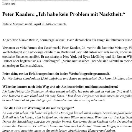
navigation
Interview
Peter Kaaden: „Ich habe kein Problem mit Nacktheit.“
Natalie Mayroth
am
30. April 2014
/
4 comments
Angeblitzte blanke Brüste, heruntergelassene Hosen dazwischen ein Junge mit blutender Na
Versauen zu viele Pornos den Geschmack? Peter Kaaden, 24, vertritt die konträre Meinung. F
Werbefotograf ein Fotodesign-Studium in Dortmund. Sein Stil entwickelt sich weiter, er dist
erotische Fantasien auslöst. Er assistierte in New York bei Ryan McGinley und für Ruvan Wij
Häuser oder begleitet sie als Tourfotograf. „Meine nudistischen Freunde sind Schuld an meine
an analogen Kameraschätzen.
Peter deine ersten Erfahrungen hast du in der Werbefotografie gesammelt.
Ja. Wir haben stundenlang Licht aufgebaut und Autos ausgeleuchtet. Das kann ich alles, abe
Wäre das immer noch dein Weg erst als Assi zu arbeiten und dann zu studieren?
Ich finde Fotografie-Studenten ehrlich gesagt scheiße. Ich gehe ab und zu mal zur Uni, weil i
eine Kamera in der Hand und ich mag Fotos.“ Von ihren Professoren bekommen sie eingebläut, 
es macht dich nicht zum Fotografen. Entweder hast du es drauf oder nicht.
Und die Lust auf Werbung ist dir nun vergangen?
Es war echt schön, ich habe viel gelernt. Deswegen bin ich auch einigen Leuten ein paar Schri
Ästhetik wie ich haben, sind im Kopf so, wie ihre Bilder aussehen. Wenn du nur dreckige Sc
Durch die Ausbildung war das ein großer Vorteil. Das lernst du im Studium nicht. Da machst d
kommt der Kunde an. Er will was haben und das machst du ihm. Wenn ein Magazin ankommt, ist 
lange es cool aussieht, muss es für mich keinen abgefahrenen Hintergrund haben.