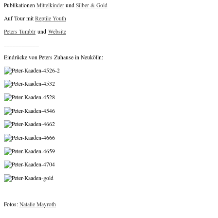
Publikationen
Mittelkinder
und
Silber & Gold
Auf Tour mit
Reptile Youth
Peters Tumblr
und
Website
____________
Eindrücke von Peters Zuhause in Neukölln:
Fotos:
Natalie Mayroth