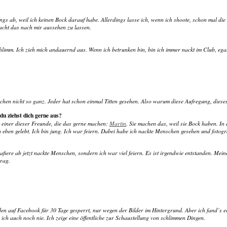
ings ab, weil ich keinen Bock darauf habe. Allerdings lasse ich, wenn ich shoote, schon mal die
ucht das nach mir aussehen zu lassen.
chlimm. Ich zieh mich andauernd aus. Wenn ich betrunken bin, bin ich immer nackt im Club, ega
hen nicht so ganz. Jeder hat schon einmal Titten gesehen. Also warum diese Aufregung, dies
 du ziehst dich gerne aus?
t einer dieser Freunde, die das gerne machen:
Martin
. Sie machen das, weil sie Bock haben. In
ch eben gelebt. Ich bin jung. Ich war feiern. Dabei habe ich nackte Menschen gesehen und fotogra
afiere ab jetzt nackte Menschen, sondern ich war viel feiern. Es ist irgendwie entstanden. M
trag.
den auf Facebook für 30 Tage gesperrt, nur wegen der Bilder im Hintergrund. Aber ich fand´s e
abe ich auch noch nie. Ich zeige eine öffentliche zur Schaustellung von schlimmen Dingen.