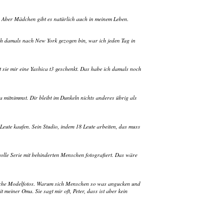
ht. Aber Mädchen gibt es natürlich auch in meinem Leben.
ich damals nach New York gezogen bin, war ich jeden Tag in
 sie mir eine Yashica t3 geschenkt. Das habe ich damals noch
a mitnimmst. Dir bleibt im Dunkeln nichts anderes übrig als
 Leute kaufen. Sein Studio, indem 18 Leute arbeiten, das muss
tvolle Serie mit behinderten Menschen fotografiert. Das wäre
dwelche Modelfotos. Warum sich Menschen so was angucken und
 meiner Oma. Sie sagt mir oft, Peter, dass ist aber kein