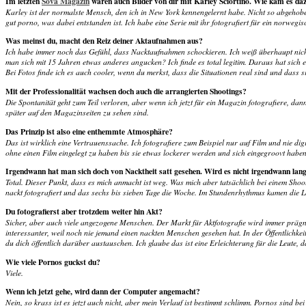
Im letzten
Sova Magazin
waren auch Bilder von dir mit Karley Sciortino. Wie kam es da
Karley ist der normalste Mensch, den ich in New York kennengelernt habe. Nicht so abgehoben 
gut porno, was dabei entstanden ist. Ich habe eine Serie mit ihr fotografiert für ein norwe
Was meinst du, macht den Reiz deiner Aktaufnahmen aus?
Ich habe immer noch das Gefühl, dass Nacktaufnahmen schockieren. Ich weiß überhaupt nicht
man sich mit 15 Jahren etwas anderes angucken? Ich finde es total legitim. Daraus hat sich e
Bei Fotos finde ich es auch cooler, wenn du merkst, dass die Situationen real sind und dass s
Mit der Professionalität wachsen doch auch die arrangierten Shootings?
Die Spontanität geht zum Teil verloren, aber wenn ich jetzt für ein Magazin fotografiere, da
später auf den Magazinseiten zu sehen sind.
Das Prinzip ist also eine enthemmte Atmosphäre?
Das ist wirklich eine Vertrauenssache. Ich fotografiere zum Beispiel nur auf Film und nie d
ohne einen Film eingelegt zu haben bis sie etwas lockerer werden und sich eingegroovt haben,
Irgendwann hat man sich doch von Nacktheit satt gesehen. Wird es nicht irgendwann lang
Total. Dieser Punkt, dass es mich anmacht ist weg. Was mich aber tatsächlich bei einem Shoot
nackt fotografiert und das sechs bis sieben Tage die Woche. Im Stundenrhythmus kamen die Leu
Du fotografierst aber trotzdem weiter hin Akt?
Sicher, aber auch viele angezogene Menschen. Der Markt für Aktfotografie wird immer prägnan
interessanter, weil noch nie jemand einen nackten Menschen gesehen hat. In der Öffentlichkei
du dich öffentlich darüber austauschen. Ich glaube das ist eine Erleichterung für die Leute, 
Wie viele Pornos guckst du?
Viele.
Wenn ich jetzt gehe, wird dann der Computer angemacht?
Nein, so krass ist es jetzt auch nicht, aber mein Verlauf ist bestimmt schlimm. Pornos sind be