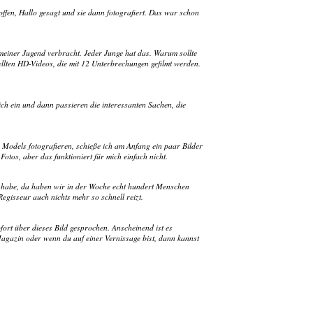
offen, Hallo gesagt und sie dann fotografiert. Das war schon
meiner Jugend verbracht. Jeder Junge hat das. Warum sollte
tellten HD-Videos, die mit 12 Unterbrechungen gefilmt werden.
ich ein und dann passieren die interessanten Sachen, die
e Models fotografieren, schieße ich am Anfang ein paar Bilder
otos, aber das funktioniert für mich einfach nicht.
 habe, da haben wir in der Woche echt hundert Menschen
egisseur auch nichts mehr so schnell reizt.
fort über dieses Bild gesprochen. Anscheinend ist es
 Magazin oder wenn du auf einer Vernissage bist, dann kannst