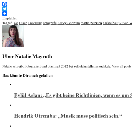
Facebook
Twitter
Empfehlen
Tagged:
akt
Essen
Folkwang
Fotografie
Karley Sciortino
martin petersen
nackte haut
Ruvan Wi
Über Natalie Mayroth
Natalie schreibt, fotografiert und plant seit 2012 bei selbstdarstellungssucht.de.
View all post
Das könnte Dir auch gefallen
Eylül Aslan: „Es gibt keine Richtlinien, wenn es um 
Hendrik Otremba: „Musik muss politisch sein.“