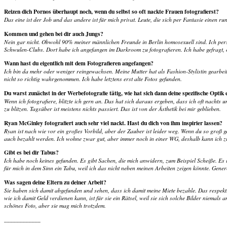
Reizen dich Pornos überhaupt noch, wenn du selbst so oft nackte Frauen fotografierst?
Das eine ist der Job und das andere ist für mich privat. Leute, die sich per Fantasie einen r
Kommen und gehen bei dir auch Jungs?
Nein gar nicht. Obwohl 90% meiner männlichen Freunde in Berlin homosexuell sind. Ich persö
Schwulen-Clubs. Dort habe ich angefangen im Darkroom zu fotografieren. Ich habe gefragt,
Wann hast du eigentlich mit dem Fotografieren angefangen?
Ich bin da mehr oder weniger reingewachsen. Meine Mutter hat als Fashion-Stylistin gearbei
nicht so richtig wahrgenommen. Ich habe letztens erst alte Fotos gefunden.
Du warst zunächst in der Werbefotografie tätig, wie hat sich dann deine spezifische Optik 
Wenn ich fotografiere, blitzte ich gern an. Das hat sich daraus ergeben, dass ich oft nacht
zu blitzen. Tagsüber ist meistens nichts passiert. Das ist von der Ästhetik bei mir geblieben.
Ryan McGinley fotografiert auch sehr viel nackt. Hast du dich von ihm inspirier lassen?
Ryan ist nach wie vor ein großes Vorbild, aber der Zauber ist leider weg. Wenn du so groß gew
auch bezahlt werden. Ich wohne zwar gut, aber immer noch in einer WG, deshalb kann ich z
Gibt es bei dir Tabus?
Ich habe noch keines gefunden. Es gibt Sachen, die mich anwidern, zum Beispiel Scheiße. Es i
für mich in dem Sinn ein Tabu, weil ich das nicht neben meinen Arbeiten zeigen könnte. Genere
Was sagen deine Eltern zu deiner Arbeit?
Sie haben sich damit abgefunden und sehen, dass ich damit meine Miete bezahle. Das respek
wie ich damit Geld verdienen kann, ist für sie ein Rätsel, weil sie sich solche Bilder niemals
schönes Foto, aber sie mag mich trotzdem.
____________