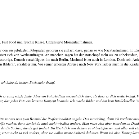
se. Fast Food und feuchte Küsse. Unzensierte Momentaufnahmen.
ür den ausgebildeten Fotografen gehören sie einfach dazu, genau so wie Nacktaufnahmen. In Ess
anziert sich von Werbeaufträgen. An manchen Tagen hat der Rotschopf mehr als 20 unbekleidete
esooriya. Danach verschlägt es ihn nach Berlin. Machmal ist er auch in London. Doch sein Aufen
n Bildern“, erzählt er mir. Vor seiner erneuten Abreise nach New York lädt er mich in die Kaa
r ich habe da keinen Bock mehr drauf.
ch es ganz witzig finde. Aber ein Fotostudium versaut dich eher, als dass es dich weiterbringt.
das jedes Foto ein krasses Konzept braucht. Ich mache Bilder und bin kein Intellektueller. W
tte voraus was zum Beispiel die Professionalität angeht. Das ist wichtig, denn ich verdiene mei
heiße machst, dann denkst du auch nicht wirklich anders. Man muss sich aber trotzdem an Dea
u die Sachen, die du geil findest. Du lässt dich von deinem Prof beeinflussen und alles soll ei
es nicht so viel anders, aber sie wollen meine Ästhetik dahinter. Wenn ich also Tennisplätze f