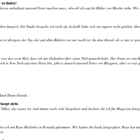
 zu finden?
 davon unbedingt tausend Fotos machen muss, obwohl ich auf die Bilder von Martin stehe. Wir
ühne fungiert. Ein Studio brauche ich nicht oft, deshalb hätte sich ein eigenes nicht gelohnt. Ab
 ist übrigens der Typ, der auf allen Bildern von mir nackt ist. An dem Abend, als er mir es ges
s war das erste Mal, dass ich mir Gedanken über einen Titel gemacht habe. Der Name ist vom Mi
n ich in New York auf einer Party bin, gibt es danach tausend Fotos von Bloggern, aber so was 
elkind Deutschlands.
haupt nicht.
Silber, das neuer ist, sind immer noch viele Snapshots und Sachen, die ich für Magazine fotogr
bin ich mit Ryan McGinley in Kontakt gekommen. Wir hatten ihn beide fotografiert. Ryan hat mir
st.