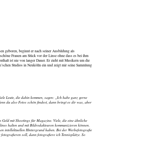
en geboren, beginnt er nach seiner Ausbildung als
, schöne Frauen am Stück vor der Linse ohne dass es bei ihm
thalt ist nie von langer Dauer. Er zieht mit Musikern um die
den’schen Studios in Neukölln ein und zeigt mir seine Sammlung
 Viele Leute, die dahin kommen, sagen: „Ich habe ganz gerne
enn du also Fotos schön findest, dann bringt es dir was, aber
n Geld mit Shootings für Magazine. Viele, die eine ähnliche
dlines halten und mit Bildredakteuren kommunizieren können.
nen intellektuellen Hintergrund haben. Bei der Werbefotografie
otografieren soll, dann fotografiere ich Tennisplätze. So