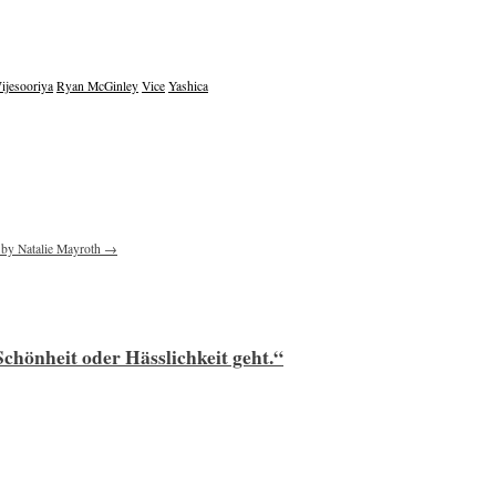
jesooriya
Ryan McGinley
Vice
Yashica
s by Natalie Mayroth
→
Schönheit oder Hässlichkeit geht.“