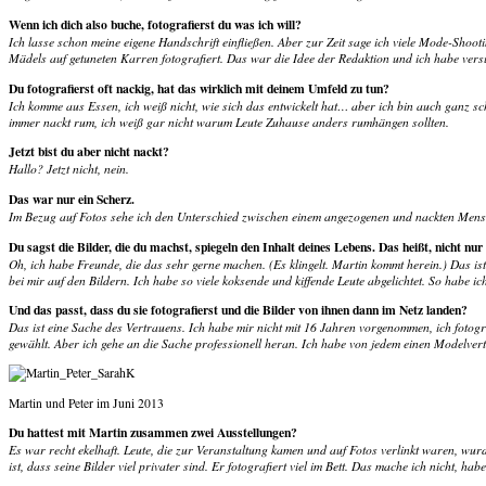
Wenn ich dich also buche, fotografierst du was ich will?
Ich lasse schon meine eigene Handschrift einfließen. Aber zur Zeit sage ich viele Mode-Shoot
Mädels auf getuneten Karren fotografiert. Das war die Idee der Redaktion und ich habe vers
Du fotografierst oft nackig, hat das wirklich mit deinem Umfeld zu tun?
Ich komme aus Essen, ich weiß nicht, wie sich das entwickelt hat… aber ich bin auch ganz s
immer nackt rum, ich weiß gar nicht warum Leute Zuhause anders rumhängen sollten.
Jetzt bist du aber nicht nackt?
Hallo? Jetzt nicht, nein.
Das war nur ein Scherz.
Im Bezug auf Fotos sehe ich den Unterschied zwischen einem angezogenen und nackten Mensc
Du sagst die Bilder, die du machst, spiegeln den Inhalt deines Lebens. Das heißt, nicht nur
Oh, ich habe Freunde, die das sehr gerne machen. (Es klingelt. Martin kommt herein.) Das is
bei mir auf den Bildern. Ich habe so viele koksende und kiffende Leute abgelichtet. So habe i
Und das passt, dass du sie fotografierst und die Bilder von ihnen dann im Netz landen?
Das ist eine Sache des Vertrauens. Ich habe mir nicht mit 16 Jahren vorgenommen, ich fotogr
gewählt. Aber ich gehe an die Sache professionell heran. Ich habe von jedem einen Modelver
Martin und Peter im Juni 2013
Du hattest mit Martin zusammen zwei Ausstellungen?
Es war recht ekelhaft. Leute, die zur Veranstaltung kamen und auf Fotos verlinkt waren, wur
ist, dass seine Bilder viel privater sind. Er fotografiert viel im Bett. Das mache ich nicht, h