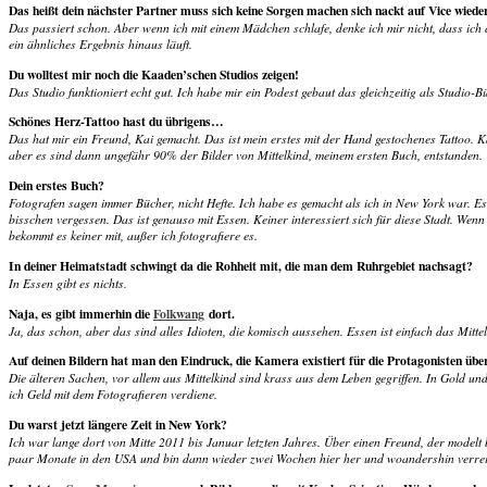
Das heißt dein nächster Partner muss sich keine Sorgen machen sich nackt auf Vice wieder
Das passiert schon. Aber wenn ich mit einem Mädchen schlafe, denke ich mir nicht, dass ich
ein ähnliches Ergebnis hinaus läuft.
Du wolltest mir noch die Kaaden’schen Studios zeigen!
Das Studio funktioniert echt gut. Ich habe mir ein Podest gebaut das gleichzeitig als Studio-B
Schönes Herz-Tattoo hast du übrigens…
Das hat mir ein Freund, Kai gemacht. Das ist mein erstes mit der Hand gestochenes Tattoo. Kai
aber es sind dann ungefähr 90% der Bilder von Mittelkind, meinem ersten Buch, entstanden.
Dein erstes Buch?
Fotografen sagen immer Bücher, nicht Hefte. Ich habe es gemacht als ich in New York war. E
bisschen vergessen. Das ist genauso mit Essen. Keiner interessiert sich für diese Stadt. Wen
bekommt es keiner mit, außer ich fotografiere es.
In deiner Heimatstadt schwingt da die Rohheit mit, die man dem Ruhrgebiet nachsagt?
In Essen gibt es nichts.
Naja, es gibt immerhin die
Folkwang
dort.
Ja, das schon, aber das sind alles Idioten, die komisch aussehen. Essen ist einfach das Mitt
Auf deinen Bildern hat man den Eindruck, die Kamera existiert für die Protagonisten über
Die älteren Sachen, vor allem aus Mittelkind sind krass aus dem Leben gegriffen. In Gold und 
ich Geld mit dem Fotografieren verdiene.
Du warst jetzt längere Zeit in New York?
Ich war lange dort von Mitte 2011 bis Januar letzten Jahres. Über einen Freund, der modelt 
paar Monate in den USA und bin dann wieder zwei Wochen hier her und woandershin verrei