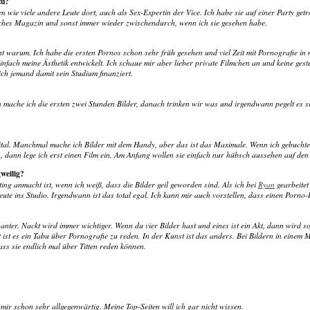
zu?
wie viele andere Leute dort, auch als Sex-Expertin der Vice. Ich habe sie auf einer Party getr
gisches Magazin und sonst immer wieder zwischendurch, wenn ich sie gesehen habe.
 warum. Ich habe die ersten Pornos schon sehr früh gesehen und viel Zeit mit Pornografie in 
infach meine Ästhetik entwickelt. Ich schaue mir aber lieber private Filmchen an und keine ges
ich jemand damit sein Studium finanziert.
nn mache ich die ersten zwei Stunden Bilder, danach trinken wir was und irgendwann pegelt es s
igital. Manchmal mache ich Bilder mit dem Handy, aber das ist das Maximale. Wenn ich gebucht
 dann lege ich erst einen Film ein. Am Anfang wollen sie einfach nur hübsch aussehen auf den F
weilig?
ing anmacht ist, wenn ich weiß, dass die Bilder geil geworden sind. Als ich bei
Ryan
gearbeitet
te ins Studio. Irgendwann ist das total egal. Ich kann mir auch vorstellen, dass einen Porno-R
ter. Nackt wird immer wichtiger. Wenn du vier Bilder hast und eines ist ein Akt, dann wird so
t ist es ein Tabu über Pornografie zu reden. In der Kunst ist das anders. Bei Bildern in einem
dass sie endlich mal über Titten reden können.
i mir schon sehr allgegenwärtig. Meine Top-Seiten will ich gar nicht wissen.