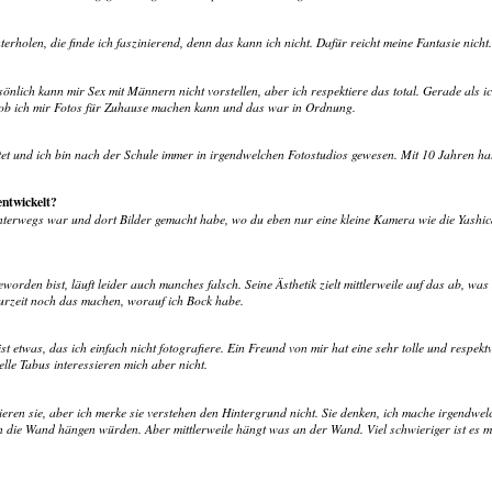
unterholen, die finde ich faszinierend, denn das kann ich nicht. Dafür reicht meine Fantasie nic
nlich kann mir Sex mit Männern nicht vorstellen, aber ich respektiere das total. Gerade als 
 ob ich mir Fotos für Zuhause machen kann und das war in Ordnung.
tet und ich bin nach der Schule immer in irgendwelchen Fotostudios gewesen. Mit 10 Jahren hat
entwickelt?
s unterwegs war und dort Bilder gemacht habe, wo du eben nur eine kleine Kamera wie die Yashic
orden bist, läuft leider auch manches falsch. Seine Ästhetik zielt mittlerweile auf das ab, was
urzeit noch das machen, worauf ich Bock habe.
st etwas, das ich einfach nicht fotografiere. Ein Freund von mir hat eine sehr tolle und respek
lle Tabus interessieren mich aber nicht.
tieren sie, aber ich merke sie verstehen den Hintergrund nicht. Sie denken, ich mache irgen
 an die Wand hängen würden. Aber mittlerweile hängt was an der Wand. Viel schwieriger ist es mit