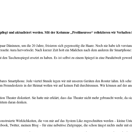
gepflegt und aktualisiert werden. Mit der Kolumne „Profilneurose“ reflektieren wir Verhalte
ar Däninnen, um die 20 Jahre, frisieren sich gegenseitig die Haare. Noch nie habe ich verstand
sexuelle Aura hervorlockt. Nach kurzer Zeit holt ein Mädchen nach dem anderen ihr Smartphone:
 den Taschenspiegel ersetzt zu haben. Es ist selbst zu einem Spiegel in eine Parallelwelt gewo
chbares Smartphone. Jede viertel Stunde legen wir mit unseren Geräten den Router lahm. Ich se
 Freundeskreis in der Heimat wollen wir auf keinen Fall durchtrennen. Wir können auf der ande
ion Theater diskutiert. Sie hatte mir erklärt, dass das Theater nicht mehr gebraucht werde, da s
Tulum daran denken.
onstruierte Wirklichkeiten, die von mir auf das System Like zugeschnitten werden – kleine Unte
cebook, Twitter, meinen Blog – für eine nebulöse Zielgruppe, die schon längst nichts mehr mit e