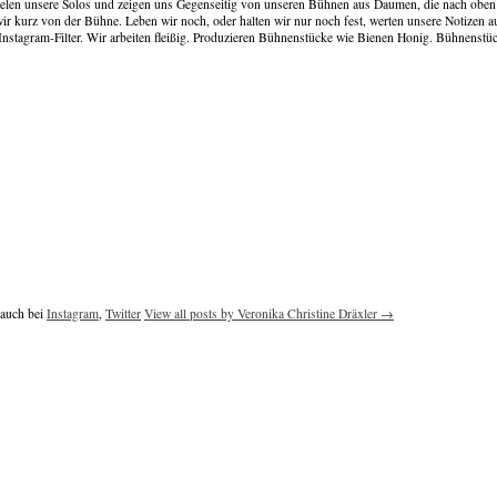
ielen unsere Solos und zeigen uns Gegenseitig von unseren Bühnen aus Daumen, die nach oben
ir kurz von der Bühne. Leben wir noch, oder halten wir nur noch fest, werten unsere Notizen a
Instagram-Filter. Wir arbeiten fleißig. Produzieren Bühnenstücke wie Bienen Honig. Bühnenst
 auch bei
Instagram
,
Twitter
View all posts by Veronika Christine Dräxler
→