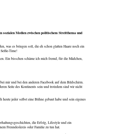
n in sozialen Medien zwischen politischem Streitthema und
en, was es bringen soll, die eh schon glatten Haare noch ein
 Selfie-Time!
rden. Ein bisschen schäme ich mich fremd, für die Mädchen,
he bei mir und bei den anderen Facebook auf dem Bildschirm.
ren Seite des Kontinents sein und trotzdem sind wir nicht
ich heute jeder selbst eine Bühne gebaut habe und sein eigenes
rhaltungsgeschichten, die Erfolg, Lifestyle und ein
inem Freundeskreis oder Familie zu tun hat.