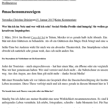
navigation
Profilneurose
#machenumzuzeigen
Veronika Christine Dräxler
am
15. Januar 2017
/
Keine Kommentare
Wer bin ich im Netz und wer will ich sein? Social-Media-Profile sind hungrig! Sie wollen 
kreativem Impulsgeber.
2. März, 2014: Im Hostel
Casa del Sol
in Tulum, Mexiko ist es gerade halb Acht Abends. Ein pa
Mal mit dem Glätteisen zu behandeln. Als ob ein Glätteisen den Magic-Trick bringt und eine 
Selfie-Time bei Anderen wirkt für mich wie ein absurdes Theaterstück. Das Smartphone scheint
obwohl ich natürlich sehr genau weiß, dass ich nicht anders bin.
Das Smartphone als Nabelschnurr zur Ich-Konstruktion
Jeder der Touristen – mich eingeschlossen – hat hier einen Mac, ein iPhone oder ein verglei
Was wir hier gemeinsam haben: Wir sind verreist und doch nicht – die Nabelschnur zu unserem
weg. Aus den Augen, aus dem Sinn gilt nicht mehr – danke Social Media!
Mit einer Freundin hatte ich vor Jahren ein Gespräch über die Daseinsberechtigung der Institut
Leben inszeniere. Diese These verfolgt mich und ich muss gerade in diesem Moment hier in 
Wer braucht heute noch Theater, wenn jeder selbst eine Bühne hat?
Ständig bin ich dabei aus meiner Realität eine neue Wirklichkeit zusammenzusetzen. Es sind k
aufregendes Leben vermitteln. Ich erlebe, fotografiere, schreibe – halte Momente fest. Für Fa