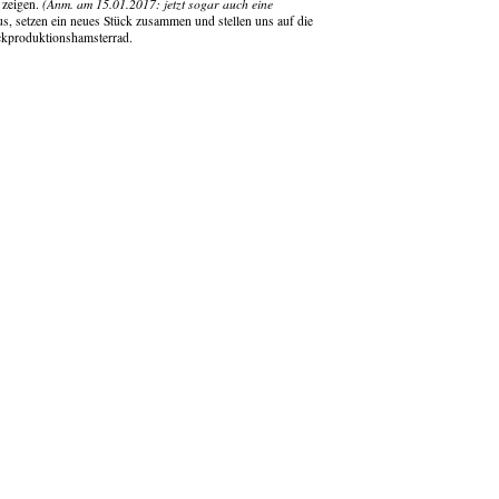
 zeigen.
(Anm. am 15.01.2017: jetzt sogar auch eine
us, setzen ein neues Stück zusammen und stellen uns auf die
ückproduktionshamsterrad.