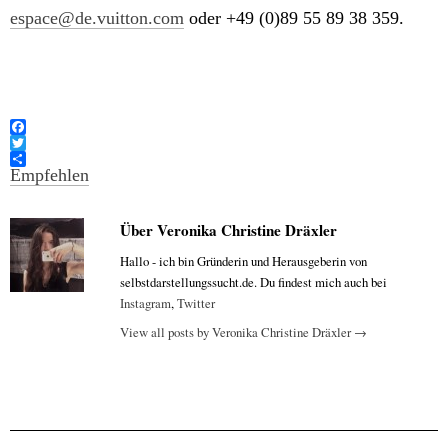
espace@de.vuitton.com
oder +49 (0)89 55 89 38 359.
F
a
T
c
w
Empfehlen
e
i
b
t
o
t
Über Veronika Christine Dräxler
o
e
k
r
Hallo - ich bin Gründerin und Herausgeberin von
selbstdarstellungssucht.de. Du findest mich auch bei
Instagram
,
Twitter
View all posts by Veronika Christine Dräxler
→