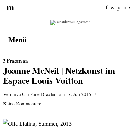
Search
m
for:
f
w
y
n
s
Menü
3 Fragen an
Joanne McNeil | Netzkunst im
Espace Louis Vuitton
Veronika Christine Dräxler
am
7. Juli 2015
/
Keine Kommentare