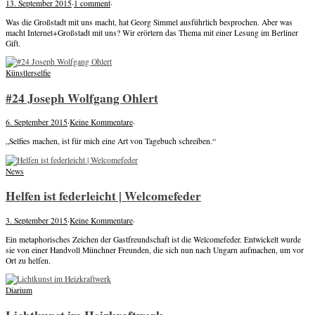
13. September 2015
·
1 comment
·
Was die Großstadt mit uns macht, hat Georg Simmel ausführlich besprochen. Aber was
macht Internet+Großstadt mit uns? Wir erörtern das Thema mit einer Lesung im Berliner
Gift.
Künstlerselfie
#24 Joseph Wolfgang Ohlert
6. September 2015
·
Keine Kommentare
·
„Selfies machen, ist für mich eine Art von Tagebuch schreiben.“
News
Helfen ist federleicht | Welcomefeder
3. September 2015
·
Keine Kommentare
·
Ein metaphorisches Zeichen der Gastfreundschaft ist die Welcomefeder. Entwickelt wurde
sie von einer Handvoll Münchner Freunden, die sich nun nach Ungarn aufmachen, um vor
Ort zu helfen.
Diarium
Lichtkunst im Heizkraftwerk