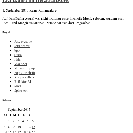
1. September 2015
·
Keine Kommentare
·
Auf dem Berlin Atonal war nicht nicht nur experimentelle Musik geboten, sondern auch
Licht- und Klanginstallationen. Natalie hat sich dort umgesehen.
Blogroll
Arte creative
artfucksme
bpb
Carta
Hate.
Monopol
No fear of pop
Pop-Zeitschrift
Reciprocalturn
Reflektor M
Sova
Spike Art
Kalender
September 2015
M
D
M
D
F
S
S
1
2
3
4
5
6
7
8
9
10
11
12
13
14
15
16
17
18
19
20