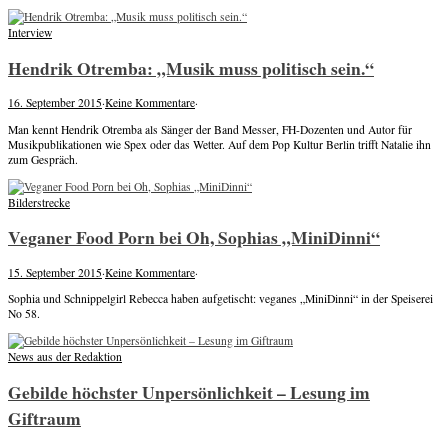
Interview
Hendrik Otremba: „Musik muss politisch sein.“
16. September 2015
·
Keine Kommentare
·
Man kennt Hendrik Otremba als Sänger der Band Messer, FH-Dozenten und Autor für
Musikpublikationen wie Spex oder das Wetter. Auf dem Pop Kultur Berlin trifft Natalie ihn
zum Gespräch.
Bilderstrecke
Veganer Food Porn bei Oh, Sophias „MiniDinni“
15. September 2015
·
Keine Kommentare
·
Sophia und Schnippelgirl Rebecca haben aufgetischt: veganes „MiniDinni“ in der Speiserei
No 58.
News aus der Redaktion
Gebilde höchster Unpersönlichkeit – Lesung im
Giftraum